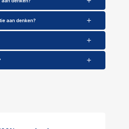
e aan denken?
tie aan denken?
?