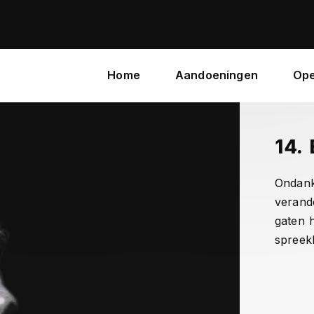
Home
Aandoeningen
Ope
14.
Ondank
verand
gaten h
spreek