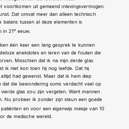
et voortkomen uit gemeend inlevingsvermogen.
nst. Dat omvat meer dan alleen technisch
 balans tussen al deze elementen is
e
i in 21
eeuw.
aken één keer een lang gesprek te kunnen
ndeloze anekdotes en leren van de fouten die
orven. Misschien dat ik na mijn derde glas
k niet kon toen hij nog leefde. Dat hij
d altijd had gewenst. Maar dat ik hem diep
n dat die bewondering soms verdacht veel op
ijn vierde glas zou zijn vergeten. Want mannen
en. Nu probeer ik zonder zijn steun een goede
 patiënten en voor een eigenwijs meisje van 10
voor de medische wereld.