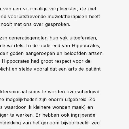
ik van een voormalige verpleegster, die met
end vooruitstrevende muziektherapieën heeft
ij nooit met ons over gesproken.
zijn generatiegenoten hun vak uitoefenden,
oude wortels. In de oude eed van Hippocrates,
rden goden aangeroepen en beloofden artsen
. Hippocrates had groot respect voor de
icht en stelde vooral dat een arts de patiënt
 doktersmoraal soms te worden overschaduwd
he mogelijkheden zijn enorm uitgebreid. Zo
sjes waardoor ik kleinere wonden maak) en
iger te werken. Er hebben ook ingrijpende
ontdekking van het genoom bijvoorbeeld, zeg