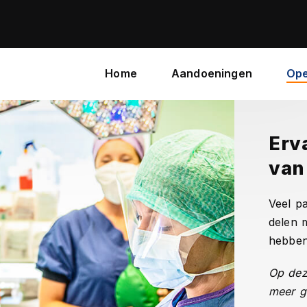
Home
Aandoeningen
Ope
Erv
van
Veel pa
delen 
hebben
Op dez
meer g