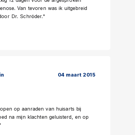
ukkig 12 dagen voor de afgesproken
nose. Van tevoren was ik uitgebreid
oor Dr. Schröder."
in
04 maart 2015
lopen op aanraden van huisarts bij
ed na mijn klachten geluisterd, en op
"